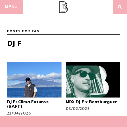
Skip
MENU
to
content
POSTS POR TAG
DJ F
DJ F: Clima Futuros
MIX: DJ F x Beatburguer
(SAFT)
03/02/2023
22/04/2026