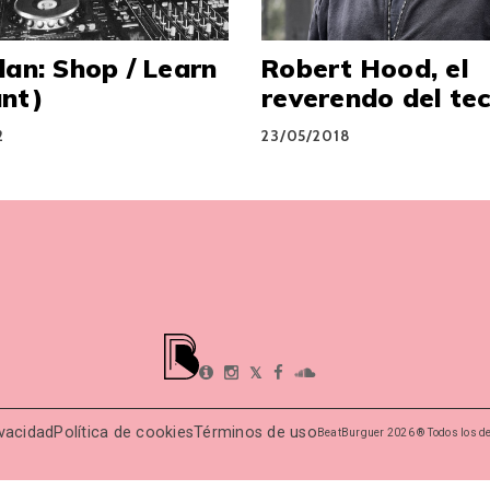
lan: Shop / Learn
Robert Hood, el
ant)
reverendo del te
2
23/05/2018
𝕏
ivacidad
Política de cookies
Términos de uso
BeatBurguer 2026 ® Todos los d