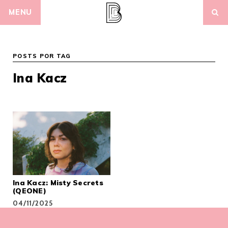
Skip
MENU
to
content
POSTS POR TAG
Ina Kacz
Ina Kacz: Misty Secrets
(QEONE)
04/11/2025