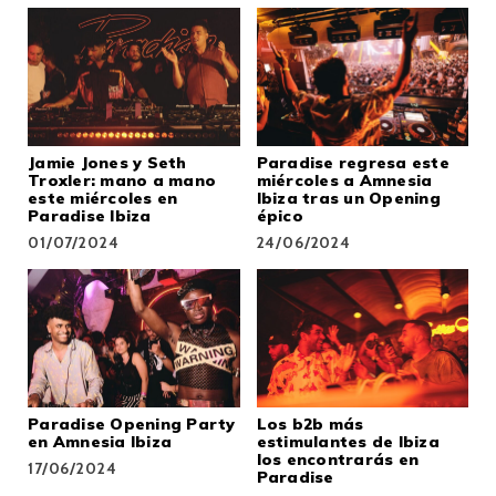
Jamie Jones y Seth
Paradise regresa este
Troxler: mano a mano
miércoles a Amnesia
este miércoles en
Ibiza tras un Opening
Paradise Ibiza
épico
01/07/2024
24/06/2024
Paradise Opening Party
Los b2b más
en Amnesia Ibiza
estimulantes de Ibiza
los encontrarás en
17/06/2024
Paradise