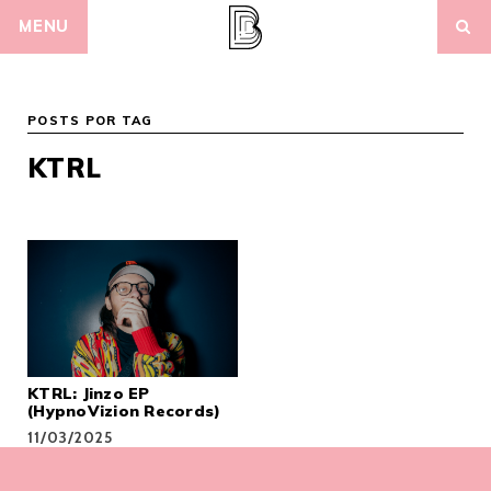
Skip
MENU
to
content
POSTS POR TAG
KTRL
KTRL: Jinzo EP
(HypnoVizion Records)
11/03/2025