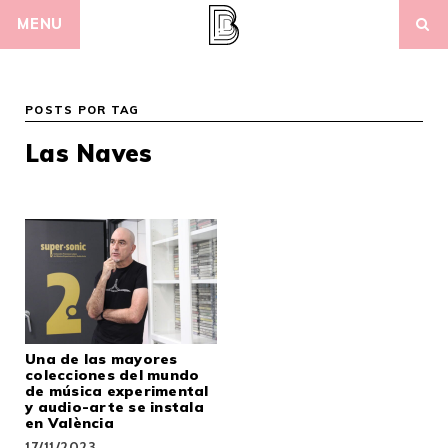
Skip
MENU
to
content
POSTS POR TAG
Las Naves
Una de las mayores
colecciones del mundo
de música experimental
y audio-arte se instala
en València
17/11/2023