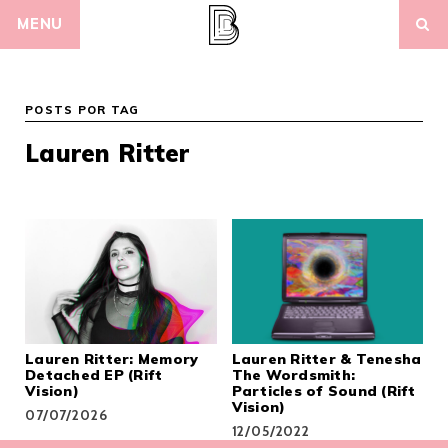
Skip
MENU
to
content
POSTS POR TAG
Lauren Ritter
Lauren Ritter: Memory
Lauren Ritter & Tenesha
Detached EP (Rift
The Wordsmith:
Vision)
Particles of Sound (Rift
Vision)
07/07/2026
12/05/2022