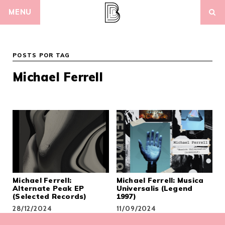
Skip
MENU
to
content
POSTS POR TAG
Michael Ferrell
Michael Ferrell:
Michael Ferrell: Musica
Alternate Peak E​P
Universalis (Legend
(Selected Records)
1997)
28/12/2024
11/09/2024