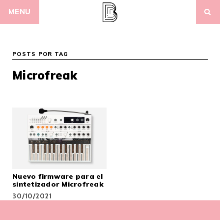
Skip
MENU
to
content
POSTS POR TAG
Microfreak
Nuevo firmware para el
sintetizador Microfreak
30/10/2021