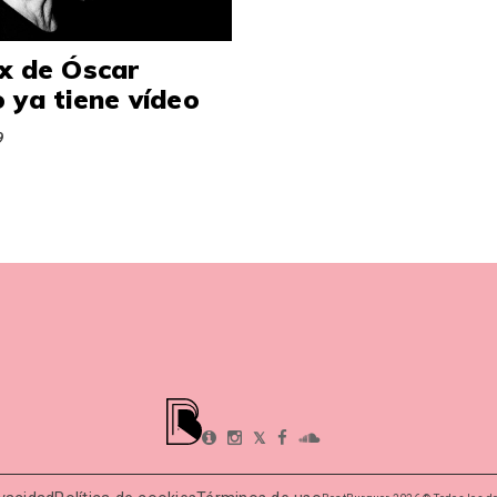
x de Óscar
 ya tiene vídeo
9
𝕏