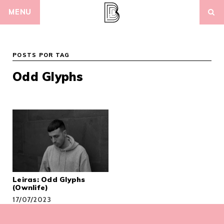
Skip
MENU
to
content
POSTS POR TAG
Odd Glyphs
Leiras: Odd Glyphs
(Ownlife)
17/07/2023