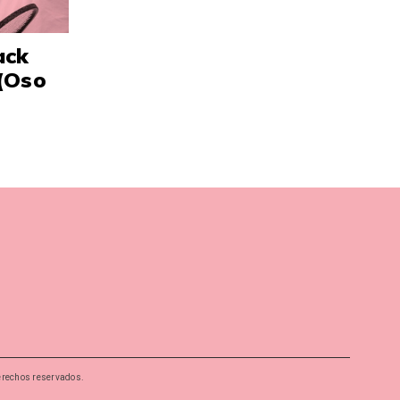
ack
(Oso
erechos reservados.