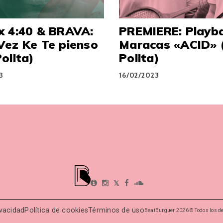
x 4:40 & BRAVA:
PREMIERE: Playb
Vez Ke Te pienso
Maracas «ACID» 
olita)
Polita)
3
16/02/2023
𝕏
ivacidad
Política de cookies
Términos de uso
BeatBurguer 2026 ® Todos los d