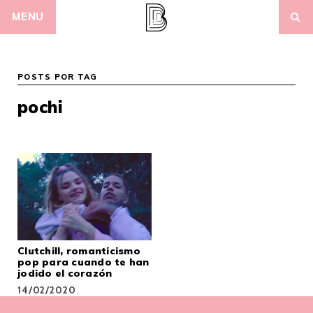
Skip
MENU
to
content
POSTS POR TAG
pochi
Clutchill, romanticismo
pop para cuando te han
jodido el corazón
14/02/2020