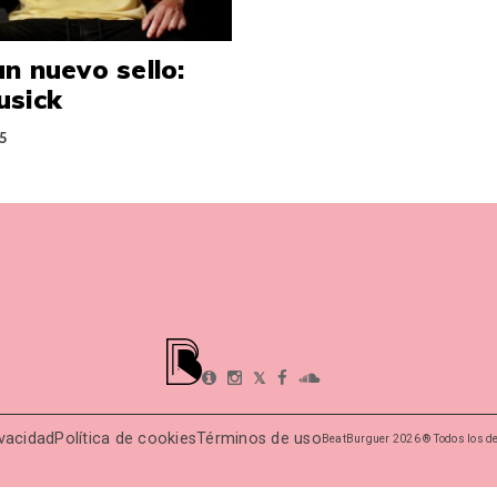
n nuevo sello:
usick
5
𝕏
ivacidad
Política de cookies
Términos de uso
BeatBurguer 2026 ® Todos los d