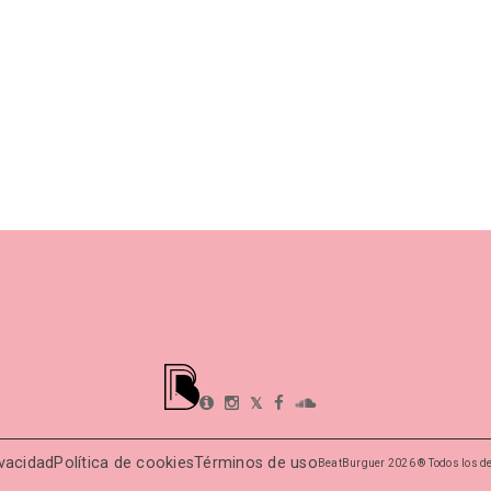
𝕏
ivacidad
Política de cookies
Términos de uso
BeatBurguer 2026 ® Todos los d