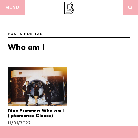
Skip
MENU
to
content
POSTS POR TAG
Who am I
Dina Summer: Who am I
(Iptamenos Discos)
11/01/2022