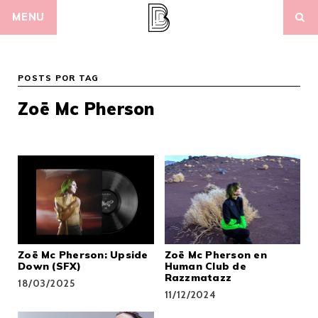
Skip
MENU
to
content
POSTS POR TAG
Zoë Mc Pherson
Zoë Mc Pherson: Upside
Zoë Mc Pherson en
Down (SFX)
Human Club de
Razzmatazz
18/03/2025
11/12/2024