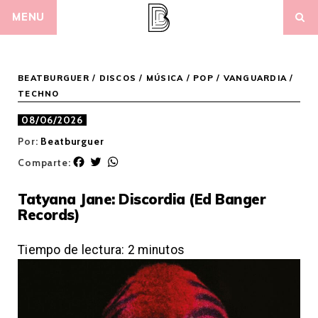
Skip
MENU
to
content
BEATBURGUER
/
DISCOS
/
MÚSICA
/
POP / VANGUARDIA
/
TECHNO
08/06/2026
Por:
Beatburguer
F
T
W
Comparte:
a
w
h
c
i
a
Tatyana Jane: Discordia (Ed Banger
e
t
t
Records)
b
t
s
o
e
A
o
r
p
Tiempo de lectura:
2
minutos
k
p