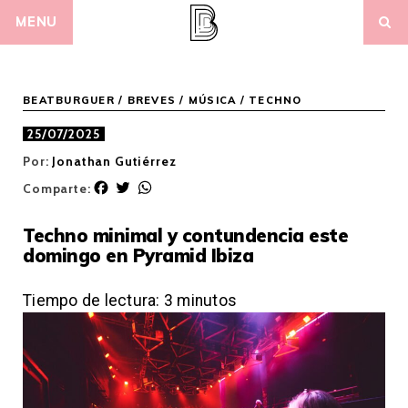
Skip
MENU
to
content
BEATBURGUER
/
BREVES
/
MÚSICA
/
TECHNO
25/07/2025
Por:
Jonathan Gutiérrez
F
T
W
Comparte:
a
w
h
c
i
a
Techno minimal y contundencia este
e
t
t
domingo en Pyramid Ibiza
b
t
s
o
e
A
o
r
p
Tiempo de lectura:
3
minutos
k
p