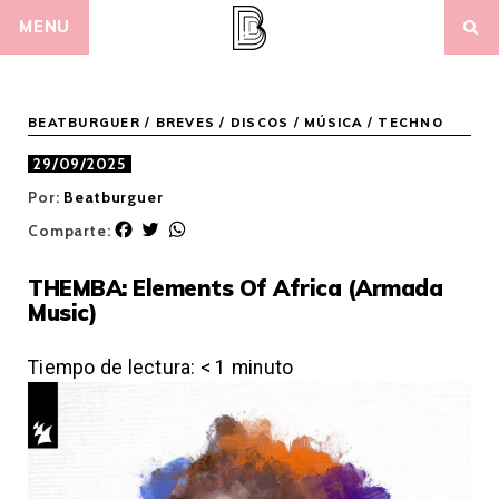
Skip
MENU
to
content
BEATBURGUER
/
BREVES
/
DISCOS
/
MÚSICA
/
TECHNO
29/09/2025
Por:
Beatburguer
F
T
W
Comparte:
a
w
h
c
i
a
THEMBA: Elements Of Africa (Armada
e
t
t
Music)
b
t
s
o
e
A
o
r
p
Tiempo de lectura:
< 1
minuto
k
p