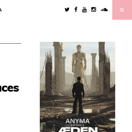
A
ces