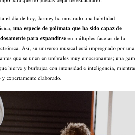
empo para que no puedas dejar de escucharlo.
ta el día de hoy, Jarmey ha mostrado una habilidad
una especie de polímata que ha sido capaz de
úsica,
dadosamente para expandirse
en múltiples facetas de la
ectrónica. Así, su universo musical está impregnado por una
inantes que se unen en umbrales muy emocionantes; una ga
que hierve y burbujea con intensidad e inteligencia, mientra
o y expertamente elaborado.