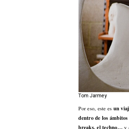
Tom Jarmey
un via
Por eso, este es
dentro de los ámbitos 
breaks, el techno…
y 