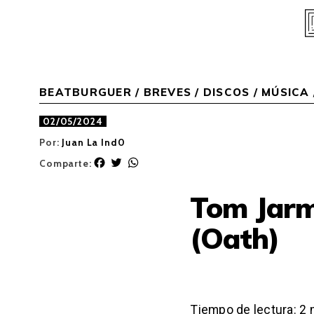
Skip
to
content
BEATBURGUER
/
BREVES
/
DISCOS
/
MÚSICA
02/05/2024
Por:
Juan La Ind0
F
T
W
Comparte:
a
w
h
c
i
a
Tom Jarm
e
t
t
b
t
s
(Oath)
o
e
A
o
r
p
k
p
Tiempo de lectura:
2