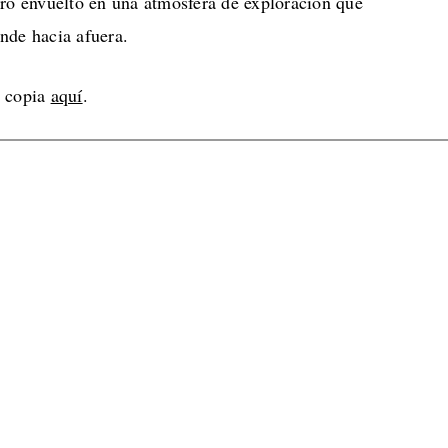
ero envuelto en una atmósfera de exploración que
nde hacia afuera.
a copia
aquí
.