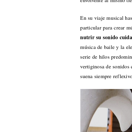
envolvente al mismo ti
En su viaje musical has
particular para crear m
nutrir su sonido cui
música de baile y la el
serie de hilos predom
vertiginosa de sonidos 
suena siempre reflexiv