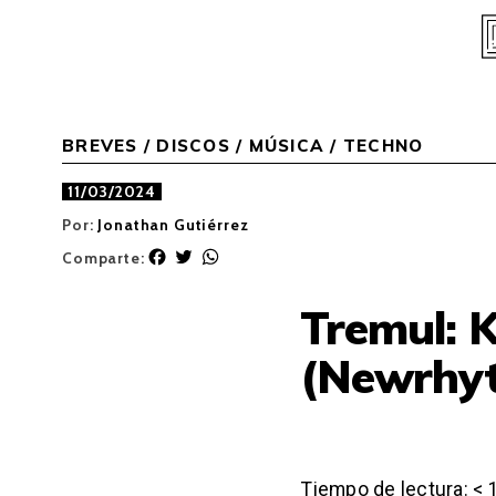
Skip
to
content
BREVES
/
DISCOS
/
MÚSICA
/
TECHNO
11/03/2024
Por:
Jonathan Gutiérrez
F
T
W
Comparte:
a
w
h
c
i
a
Tremul: 
e
t
t
b
t
s
(Newrhyt
o
e
A
o
r
p
k
p
Tiempo de lectura:
< 