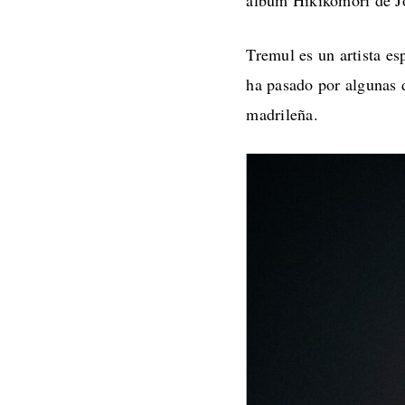
álbum Hikikomori de J
Tremul es un artista es
ha pasado por algunas 
madrileña.