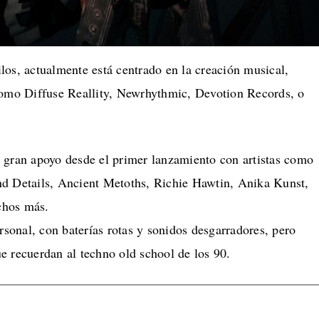
los, actualmente está centrado en la creación musical,
como Diffuse Reallity, Newrhythmic, Devotion Records, o
 gran apoyo desde el primer lanzamiento con artistas como
d Details, Ancient Metoths, Richie Hawtin, Anika Kunst,
chos más.
ersonal, con baterías rotas y sonidos desgarradores, pero
e recuerdan al techno old school de los 90.