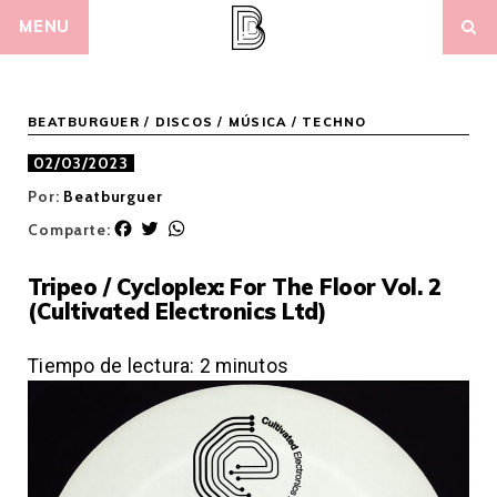
Skip
MENU
to
content
BEATBURGUER
/
DISCOS
/
MÚSICA
/
TECHNO
02/03/2023
Por:
Beatburguer
F
T
W
Comparte:
a
w
h
c
i
a
Tripeo / Cycloplex: For The Floor Vol. 2
e
t
t
(Cultivated Electronics Ltd)
b
t
s
o
e
A
o
r
p
Tiempo de lectura:
2
minutos
k
p