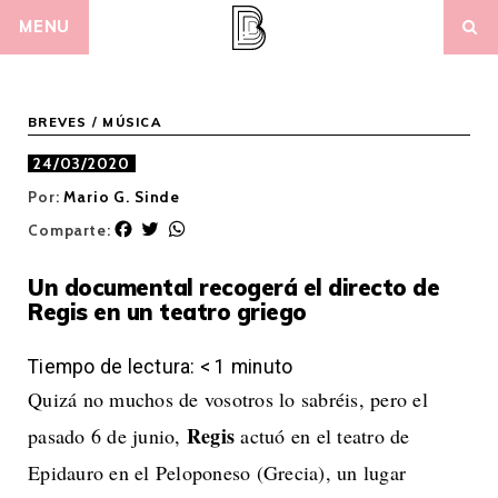
Skip
MENU
to
content
BREVES
/
MÚSICA
24/03/2020
Por:
Mario G. Sinde
F
T
W
Comparte:
a
w
h
c
i
a
Un documental recogerá el directo de
e
t
t
Regis en un teatro griego
b
t
s
o
e
A
o
r
p
Tiempo de lectura:
< 1
minuto
k
p
Quizá no muchos de vosotros lo sabréis, pero el
Regis
pasado 6 de junio,
actuó en el teatro de
Epidauro en el Peloponeso (Grecia), un lugar