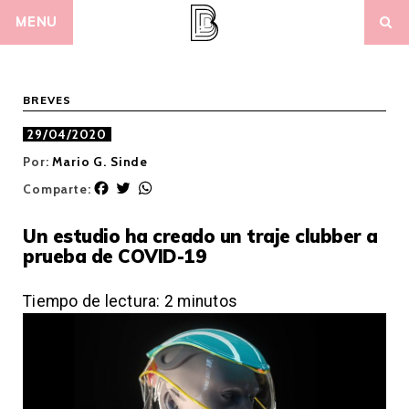
Skip
MENU
to
content
BREVES
29/04/2020
Por:
Mario G. Sinde
F
T
W
Comparte:
a
w
h
c
i
a
Un estudio ha creado un traje clubber a
e
t
t
prueba de COVID-19
b
t
s
o
e
A
o
r
p
Tiempo de lectura:
2
minutos
k
p