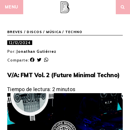
Skip
MENU
to
content
BREVES
/
DISCOS
/
MÚSICA
/
TECHNO
12/12/2024
Por:
Jonathan Gutiérrez
F
T
W
Comparte:
a
w
h
c
i
a
V/A: FMT Vol. 2 (Future Minimal Techno)
e
t
t
b
t
s
o
e
A
Tiempo de lectura:
2
minutos
o
r
p
k
p