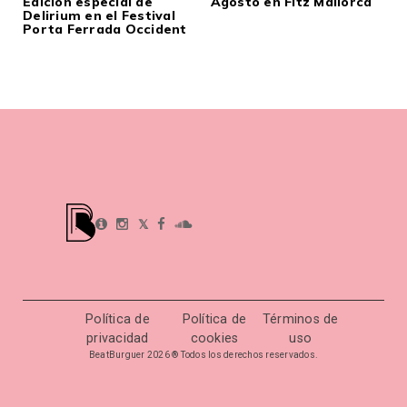
Edición especial de
Agosto en Fitz Mallorca
Delirium en el Festival
Porta Ferrada Occident
𝕏
Política de
Política de
Términos de
privacidad
cookies
uso
BeatBurguer 2026 ® Todos los derechos reservados.