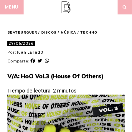
Skip
MENU
to
content
BEATBURGUER
/
DISCOS
/
MÚSICA
/
TECHNO
29/06/2026
Por:
Juan La Ind0
F
T
W
Comparte:
a
w
h
c
i
a
V/A: HoO Vol.3 (House Of Others)
e
t
t
b
t
s
o
e
A
Tiempo de lectura:
2
minutos
o
r
p
k
p