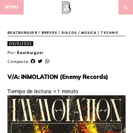
Skip
MENU
to
content
BEATBURGUER
/
BREVES
/
DISCOS
/
MÚSICA
/
TECHNO
05/11/2025
Por:
Beatburguer
F
T
W
Comparte:
a
w
h
c
i
a
V/A: INMOLATION (Enemy Records)
e
t
t
b
t
s
o
e
A
Tiempo de lectura:
< 1
minuto
o
r
p
k
p