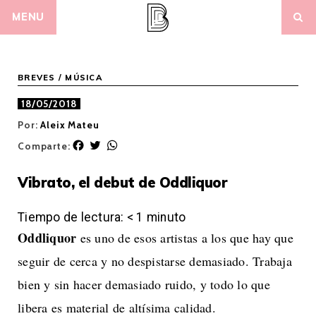
Skip
MENU
to
content
BREVES
/
MÚSICA
18/05/2018
Por:
Aleix Mateu
F
T
W
Comparte:
a
w
h
c
i
a
Vibrato, el debut de Oddliquor
e
t
t
b
t
s
o
e
A
Tiempo de lectura:
< 1
minuto
o
r
p
Oddliquor
es uno de esos artistas a los que hay que
k
p
seguir de cerca y no despistarse demasiado. Trabaja
bien y sin hacer demasiado ruido, y todo lo que
libera es material de altísima calidad.