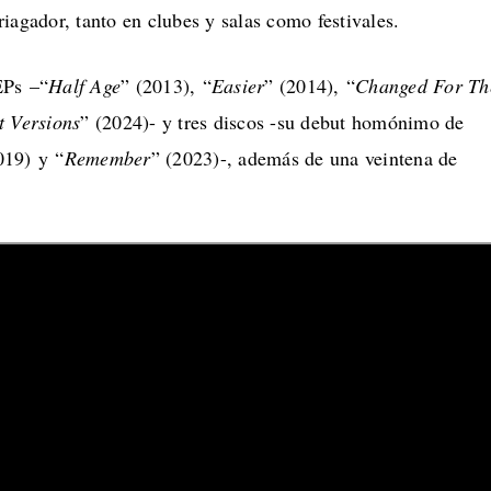
iagador, tanto en clubes y salas como festivales.
EPs –“
Half Age
” (2013), “
Easier
” (2014), “
Changed For
Th
t Versions
” (2024)- y tres discos -su debut homónimo de
019) y “
Remember
” (2023)-, además de una veintena de