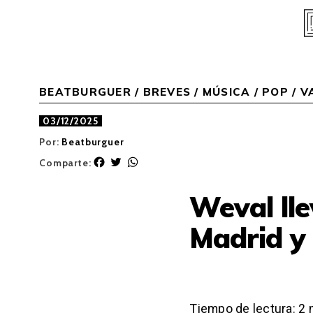
Skip
to
content
BEATBURGUER
/
BREVES
/
MÚSICA
/
POP / 
03/12/2025
Por:
Beatburguer
F
T
W
Comparte:
a
w
h
c
i
a
Weval ll
e
t
t
b
t
s
Madrid y
o
e
A
o
r
p
k
p
Tiempo de lectura:
2