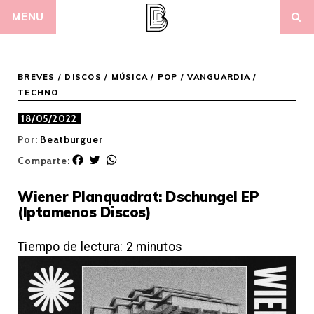
Skip
MENU
to
content
BREVES
/
DISCOS
/
MÚSICA
/
POP / VANGUARDIA
/
TECHNO
18/05/2022
Por:
Beatburguer
F
T
W
Comparte:
a
w
h
c
i
a
Wiener Planquadrat: Dschungel EP
e
t
t
(Iptamenos Discos)
b
t
s
o
e
A
o
r
p
Tiempo de lectura:
2
minutos
k
p