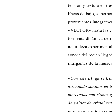
tensión y textura en tr
líneas de bajo, superp
provenientes íntegramen
«VECTOR» hasta las ev
tormenta dinámica de r
naturaleza experimenta
sonora del recién lleg
intrigantes de la músic
«
Con este EP quise trab
diseñando sonidos en t
mezcladas con ritmos g
de golpes de cristal r
para lo que estoy crea