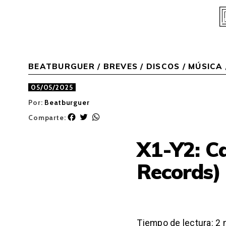
Skip
to
content
BEATBURGUER
/
BREVES
/
DISCOS
/
MÚSICA
05/05/2025
Por:
Beatburguer
F
T
W
Comparte:
a
w
h
c
i
a
X1-Y2: C
e
t
t
b
t
s
Records)
o
e
A
o
r
p
k
p
Tiempo de lectura:
2