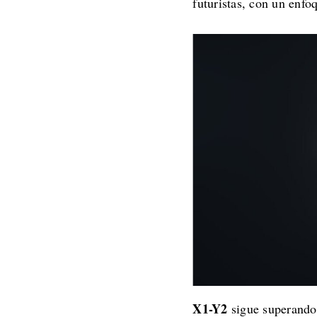
futuristas, con un enfo
X1-Y2
sigue superando