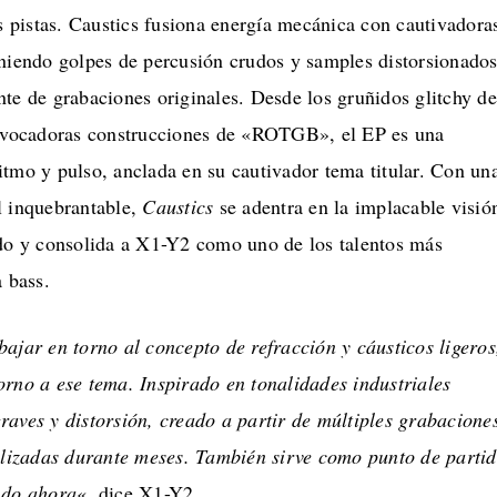
es pistas. Caustics fusiona energía mecánica con cautivadora
oniendo golpes de percusión crudos y samples distorsionado
te de grabaciones originales. Desde los gruñidos glitchy de
ocadoras construcciones de «ROTGB», el EP es una
itmo y pulso, anclada en su cautivador tema titular. Con un
l inquebrantable,
Caustics
se adentra en la implacable visió
ado y consolida a X1-Y2 como uno de los talentos más
a bass.
ajar en torno al concepto de refracción y cáusticos ligeros
orno a ese tema. Inspirado en tonalidades industriales
raves y distorsión, creado a partir de múltiples grabacione
ealizadas durante meses. También sirve como punto de parti
ndo ahora
«, dice X1-Y2.