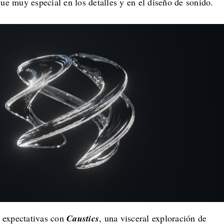
que muy especial en los detalles y en el diseño de sonido.
 expectativas con
Caustics
, una visceral exploración de