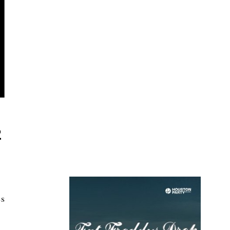
n
2
es