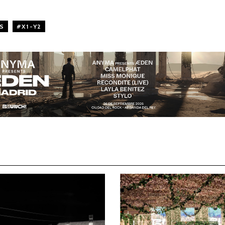
S
,
X1-Y2