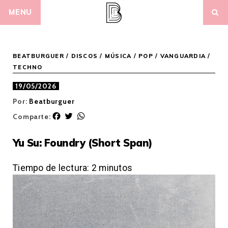
Skip
MENU
to
content
BEATBURGUER
/
DISCOS
/
MÚSICA
/
POP / VANGUARDIA
/
TECHNO
19/05/2026
Por:
Beatburguer
F
T
W
Comparte:
a
w
h
c
i
a
Yu Su: Foundry (Short Span)
e
t
t
b
t
s
o
e
A
Tiempo de lectura:
2
minutos
o
r
p
k
p