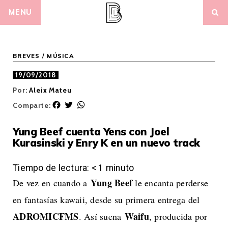
Skip
MENU
to
content
BREVES
/
MÚSICA
19/09/2018
Por:
Aleix Mateu
F
T
W
Comparte:
a
w
h
c
i
a
Yung Beef cuenta Yens con Joel
e
t
t
Kurasinski y Enry K en un nuevo track
b
t
s
o
e
A
o
r
p
Tiempo de lectura:
< 1
minuto
k
p
Yung Beef
De vez en cuando a
le encanta perderse
en fantasías kawaii, desde su primera entrega del
ADROMICFMS
Waifu
. Así suena
, producida por