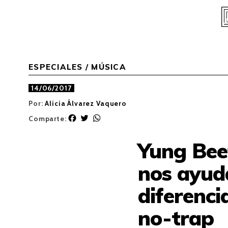
Skip
to
content
ESPECIALES
/
MÚSICA
14/06/2017
Por:
Alicia Álvarez Vaquero
F
T
W
Comparte:
a
w
h
c
i
a
Yung Bee
e
t
t
b
t
s
nos ayud
o
e
A
o
r
p
diferencia
k
p
no-trap