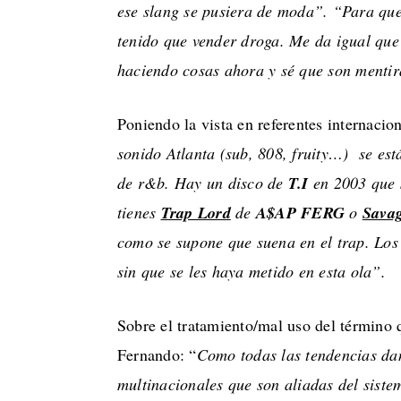
ese slang se pusiera de moda”. “Para que
tenido que vender droga. Me da igual que
haciendo cosas ahora y sé que son mentir
Poniendo la vista en referentes internac
sonido Atlanta (sub, 808, fruity…) se es
de r&b. Hay un disco de
T.I
en 2003 que
tienes
Trap Lord
de
A$AP FERG
o
Sava
como se supone que suena en el trap. Los 
sin que se les haya metido en esta ola”.
Sobre el tratamiento/mal uso del término 
Fernando: “
Como todas las tendencias dañ
multinacionales que son aliadas del sist