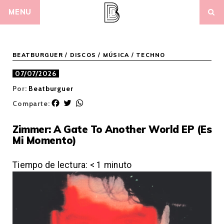
Skip
MENU
to
content
BEATBURGUER
/
DISCOS
/
MÚSICA
/
TECHNO
07/07/2026
Por:
Beatburguer
F
T
W
Comparte:
a
w
h
c
i
a
Zimmer: A Gate To Another World EP (Es
e
t
t
Mi Momento)
b
t
s
o
e
A
o
r
p
Tiempo de lectura:
< 1
minuto
k
p