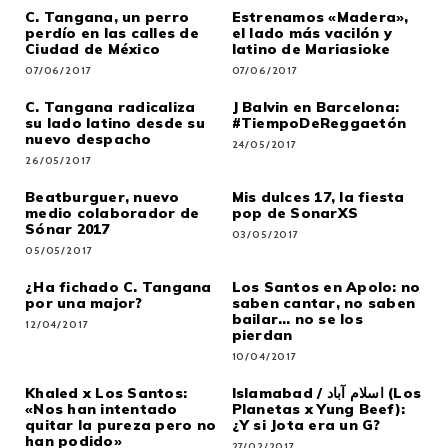
C. Tangana, un perro
Estrenamos «Madera»,
perdío en las calles de
el lado más vacilón y
Ciudad de México
latino de Mariasioke
07/06/2017
07/06/2017
C. Tangana radicaliza
J Balvin en Barcelona:
su lado latino desde su
#TiempoDeReggaetón
nuevo despacho
24/05/2017
26/05/2017
Beatburguer, nuevo
Mis dulces 17, la fiesta
medio colaborador de
pop de SonarXS
Sónar 2017
03/05/2017
05/05/2017
¿Ha fichado C. Tangana
Los Santos en Apolo: no
por una major?
saben cantar, no saben
bailar… no se los
12/04/2017
pierdan
10/04/2017
Khaled x Los Santos:
Islamabad / اسلام آباد (Los
«Nos han intentado
Planetas x Yung Beef):
quitar la pureza pero no
¿Y si Jota era un G?
han podido»
27/02/2017