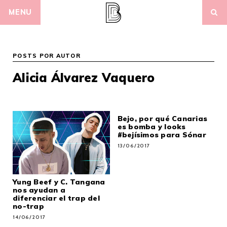
Skip
MENU
to
content
POSTS POR AUTOR
Alicia Álvarez Vaquero
Bejo, por qué Canarias
es bomba y looks
#bejísimos para Sónar
13/06/2017
Yung Beef y C. Tangana
nos ayudan a
diferenciar el trap del
no-trap
14/06/2017