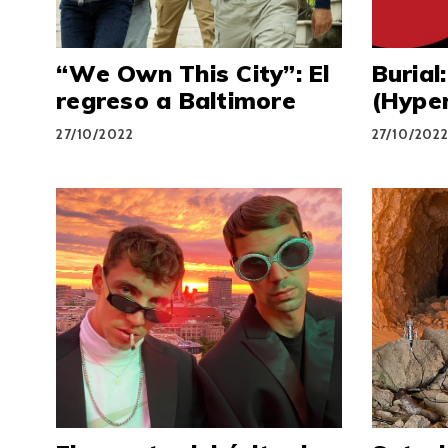
“We Own This City”: El
Burial
regreso a Baltimore
(Hype
27/10/2022
27/10/202