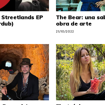
: Streetlands EP
The Bear: una sa
rdub)
obra de arte
2
21/10/2022