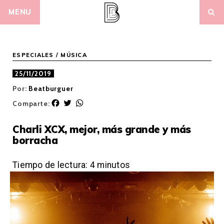
Skip
MENU
to
content
ESPECIALES
/
MÚSICA
25/11/2019
Por:
Beatburguer
F
T
W
Comparte:
a
w
h
c
i
a
Charli XCX, mejor, más grande y más
e
t
t
borracha
b
t
s
o
e
A
o
r
p
Tiempo de lectura:
4
minutos
k
p