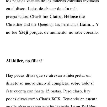
los pasajes vocales de las muchas estrellas invitadas
en el disco. Lejos de abusar de aún más
Clairo
Héloïse
pregrabados, Charli fue
,
(de
Haim
Christine and the Queens), las hermanas
… Y
Yaeji
no fue
porque, de momento, no sabe coreano.
All killer, no filler?
Hay pocas divas que se atrevan a interpretar en
directo su nuevo disco al completo, sobre todo si
éste cuenta con hasta 15 pistas. Pero claro, hay
pocas divas como Charli XCX. Teniendo en cuenta
Lana Del Rey
que la obra maestra que ha lanzado