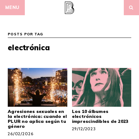
Skip
MENU
to
content
POSTS POR TAG
electrónica
Agresiones sexuales en
Los 10 álbumes
la electrónica: cuando el
electrónicos
PLUR no aplica según tu
imprescindibles de 2023
género
29/12/2023
26/02/2026