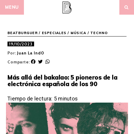
Skip
MENU
to
content
BEATBURGUER
/
ESPECIALES
/
MÚSICA
/
TECHNO
19/10/2023
Por:
Juan La Ind0
F
T
W
Comparte:
a
w
h
c
i
a
Más allá del bakalao: 5 pioneros de la
e
t
t
electrónica española de los 90
b
t
s
o
e
A
o
r
p
Tiempo de lectura:
5
minutos
k
p