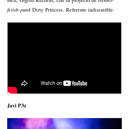
Hell, Gigoló Records, con su proyecto de
techno-
fetish-punk
Dirty Princess. Referente indiscutible.
Javi P3z