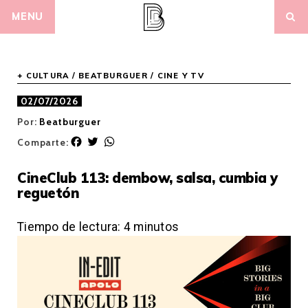
Skip
MENU
to
content
+ CULTURA
/
BEATBURGUER
/
CINE Y TV
02/07/2026
Por:
Beatburguer
F
T
W
Comparte:
a
w
h
c
i
a
CineClub 113: dembow, salsa, cumbia y
e
t
t
reguetón
b
t
s
o
e
A
o
r
p
Tiempo de lectura:
4
minutos
k
p