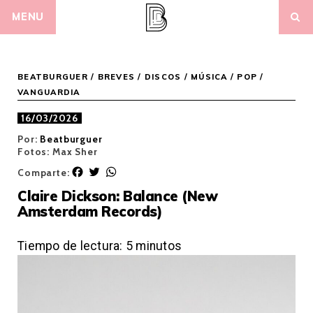
Skip
MENU
to
content
BEATBURGUER
/
BREVES
/
DISCOS
/
MÚSICA
/
POP /
VANGUARDIA
16/03/2026
Por:
Beatburguer
Fotos: Max Sher
F
T
W
Comparte:
a
w
h
Claire Dickson: Balance (New
c
i
a
Amsterdam Records)
e
t
t
b
t
s
o
e
A
Tiempo de lectura:
5
minutos
o
r
p
k
p