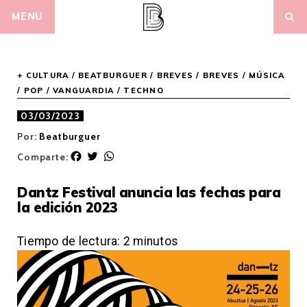
Skip
MENU
to
content
+ CULTURA
/
BEATBURGUER
/
BREVES
/
BREVES
/
MÚSICA
/
POP / VANGUARDIA
/
TECHNO
03/03/2023
Por:
Beatburguer
F
T
W
Comparte:
a
w
h
c
i
a
Dantz Festival anuncia las fechas para
e
t
t
la edición 2023
b
t
s
o
e
A
o
r
p
Tiempo de lectura:
2
minutos
k
p