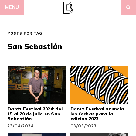
Skip
MENU
to
content
POSTS POR TAG
San Sebastián
Dantz Festival 2024: del
Dantz Festival anuncia
15 al 20 de julio en San
las fechas para la
Sebastián
edición 2023
23/04/2024
03/03/2023