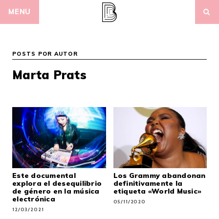
Skip
MENU
to
content
POSTS POR AUTOR
Marta Prats
Este documental
Los Grammy abandonan
explora el desequilibrio
definitivamente la
de género en la música
etiqueta «World Music»
electrónica
05/11/2020
12/03/2021