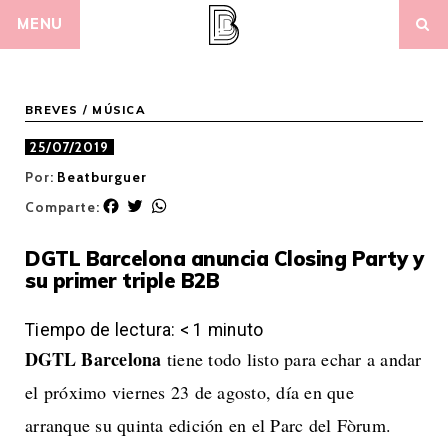
Skip
MENU
to
content
BREVES
/
MÚSICA
25/07/2019
Por:
Beatburguer
F
T
W
Comparte:
a
w
h
c
i
a
DGTL Barcelona anuncia Closing Party y
e
t
t
su primer triple B2B
b
t
s
o
e
A
o
r
p
Tiempo de lectura:
< 1
minuto
k
p
DGTL Barcelona
tiene todo listo para echar a andar
el próximo viernes 23 de agosto, día en que
arranque su quinta edición en el Parc del Fòrum.