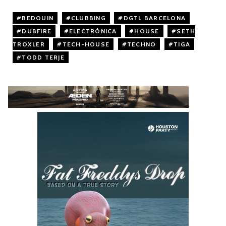
BEDOUIN
,
CLUBBING
,
DGTL BARCELONA
,
DUBFIRE
,
ELECTRÓNICA
,
HOUSE
,
SETH
TROXLER
,
TECH-HOUSE
,
TECHNO
,
TIGA
,
TODD TERJE