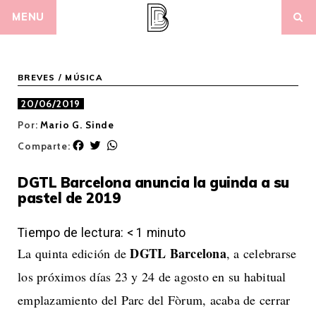
Skip
MENU
to
content
BREVES
/
MÚSICA
20/06/2019
Por:
Mario G. Sinde
F
T
W
Comparte:
a
w
h
c
i
a
DGTL Barcelona anuncia la guinda a su
e
t
t
pastel de 2019
b
t
s
o
e
A
o
r
p
Tiempo de lectura:
< 1
minuto
k
p
DGTL Barcelona
La quinta edición de
, a celebrarse
los próximos días 23 y 24 de agosto en su habitual
emplazamiento del Parc del Fòrum, acaba de cerrar