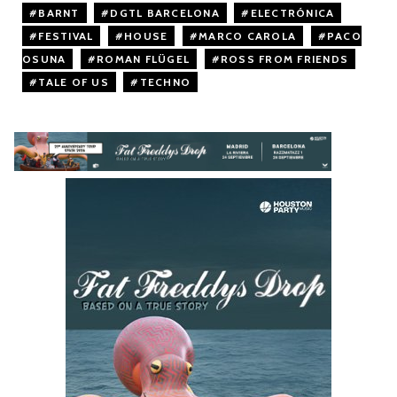
BARNT
,
DGTL BARCELONA
,
ELECTRÓNICA
,
FESTIVAL
,
HOUSE
,
MARCO CAROLA
,
PACO
OSUNA
,
ROMAN FLÜGEL
,
ROSS FROM FRIENDS
,
TALE OF US
,
TECHNO