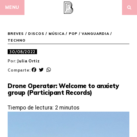
Skip
MENU
to
content
BREVES
/
DISCOS
/
MÚSICA
/
POP / VANGUARDIA
/
TECHNO
30/08/2022
Por:
Julia Ortiz
F
T
W
Comparte:
a
w
h
c
i
a
Drone Operatør: Welcome to anxiety
e
t
t
group (Participant Records)
b
t
s
o
e
A
o
r
p
Tiempo de lectura:
2
minutos
k
p