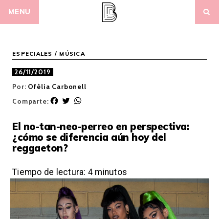
Skip
MENU
to
content
ESPECIALES
/
MÚSICA
26/11/2019
Por:
Ofèlia Carbonell
F
T
W
Comparte:
a
w
h
c
i
a
El no-tan-neo-perreo en perspectiva:
e
t
t
¿cómo se diferencia aún hoy del
b
t
s
reggaeton?
o
e
A
o
r
p
k
p
Tiempo de lectura:
4
minutos